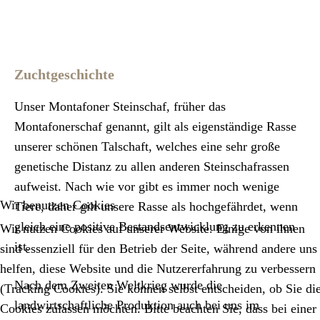
Zuchtgeschichte
Unser Montafoner Steinschaf, früher das
Montafonerschaf genannt, gilt als eigenständige Rasse
unserer schönen Talschaft, welches eine sehr große
genetische Distanz zu allen anderen Steinschafrassen
aufweist. Nach wie vor gibt es immer noch wenige
Wir benutzen Cookies
Tiere, daher gilt unsere Rasse als hochgefährdet, wenn
gleich eine positive Bestandsentwicklung zu erkennen
Wir nutzen Cookies auf unserer Website. Einige von ihnen
ist.
sind essenziell für den Betrieb der Seite, während andere uns
helfen, diese Website und die Nutzererfahrung zu verbessern
Nach dem Zweiten Weltkrieg wurde die
(Tracking Cookies). Sie können selbst entscheiden, ob Sie di
landwirtschaftliche Produktion auch bei uns im
Cookies zulassen möchten. Bitte beachten Sie, dass bei einer