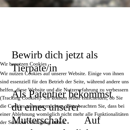
Bewirb dich jetzt als
Wir benutzen Cookies
Tierpate/in
Wir nutzen Cookies auf unserer Website. Einige von ihnen
sind essenziell für den Betrieb der Seite, während andere uns
helfen, diese Website und die Nutzererfahrung zu verbessern
Als Patentier bekommst
(Tracking Cookies). Sie können selbst entscheiden, ob Sie
du eines unserer
die Cookies zulassen möchten. Bitte beachten Sie, dass bei
einer Ablehnung womöglich nicht mehr alle Funktionalitäten
Mutterschafe. Auf
der Seite zur Verfügung stehen.