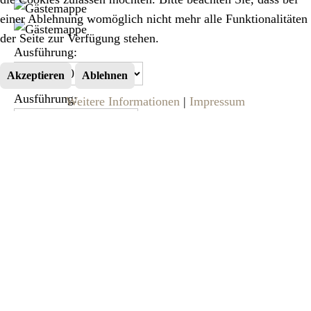
einer Ablehnung womöglich nicht mehr alle Funktionalitäten
der Seite zur Verfügung stehen.
Ausführung:
Akzeptieren
Ablehnen
Ausführung:
Weitere Informationen
|
Impressum
Preis:
299.00 EUR
zzgl.
Versandkosten
verfügbar
Anzahl:
zwei verschiedene Ausführungen – Gästemappe mit
Ordner für A4 Blätter; Gästemappe mit einem Fach für