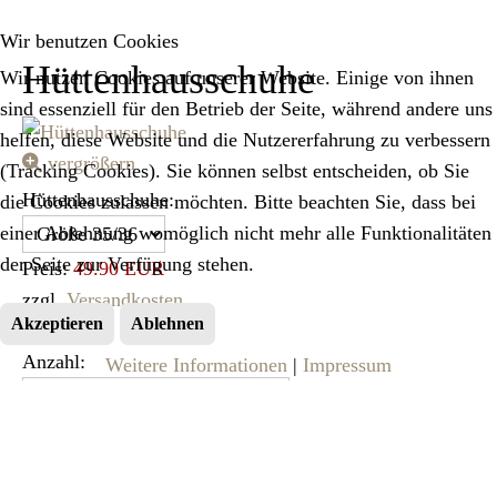
Wir benutzen Cookies
Hüttenhausschuhe
Wir nutzen Cookies auf unserer Website. Einige von ihnen
sind essenziell für den Betrieb der Seite, während andere uns
helfen, diese Website und die Nutzererfahrung zu verbessern
vergrößern
(Tracking Cookies). Sie können selbst entscheiden, ob Sie
Hüttenhausschuhe:
die Cookies zulassen möchten. Bitte beachten Sie, dass bei
einer Ablehnung womöglich nicht mehr alle Funktionalitäten
der Seite zur Verfügung stehen.
Preis:
49.90 EUR
zzgl.
Versandkosten
Akzeptieren
Ablehnen
verfügbar
Anzahl:
Weitere Informationen
|
Impressum
Unsere Hüttenhausschuhe in
dunkelgrau-meliert