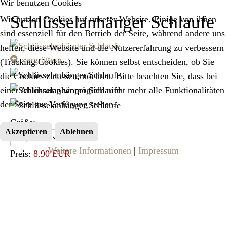
Wir benutzen Cookies
Schlüsselanhänger Schlaufe
Wir nutzen Cookies auf unserer Website. Einige von ihnen
sind essenziell für den Betrieb der Seite, während andere uns
helfen, diese Website und die Nutzererfahrung zu verbessern
vergrößern
(Tracking Cookies). Sie können selbst entscheiden, ob Sie
die Cookies zulassen möchten. Bitte beachten Sie, dass bei
einer Ablehnung womöglich nicht mehr alle Funktionalitäten
der Seite zur Verfügung stehen.
Größe:
Akzeptieren
Ablehnen
Weitere Informationen
|
Impressum
Preis:
8.90 EUR
zzgl.
Versandkosten
verfügbar
Anzahl: